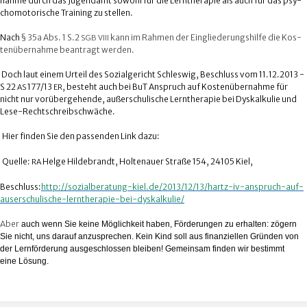
nahme durch das Jugend­amt sowohl für die Lern­the­ra­pie als auch für das psy­
cho­mo­to­ri­sche Trai­ning zu stellen.
Nach
§ 35a Abs. 1 S.2
kann im Rah­men der Ein­glie­de­rungs­hilfe die Kos­
SGB
VIII
ten­über­nahme bean­tragt werden.
Doch laut einem Urteil des Sozi­al­ge­richt Schles­wig, Beschluss vom 11.12.2013 -
S 22
177/13
, besteht auch bei BuT Anspruch auf Kos­ten­über­nahme für
AS
ER
nicht nur vor­über­ge­hende, außer­schu­li­sche Lern­the­ra­pie bei Dys­kal­ku­lie und
Lese-Rechtschreibschwäche.
Hier fin­den Sie den pas­sen­den Link dazu:
Quelle:
Helge Hil­de­brandt, Hol­ten­auer Straße 154, 24105 Kiel,
RA
Beschluss:
http://sozialberatung-kiel.de/2013/12/13/hartz-iv-anspruch-auf-
auserschulische-lerntherapie-bei-dyskalkulie/
Aber
auch wenn Sie keine Mög­lich­keit haben, För­de­run­gen zu erhal­ten: zögern
Sie nicht, uns dar­auf anzu­spre­chen. Kein Kind soll aus finan­zi­el­len Grün­den von
der Lern­för­de­rung aus­ge­schlos­sen blei­ben! Gemein­sam fin­den wir bestimmt
eine Lösung.