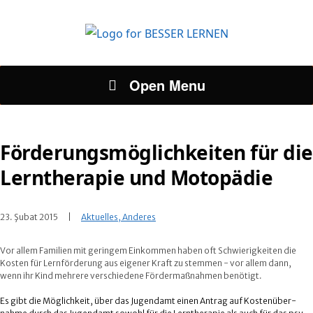
Open Menu
Förderungsmöglichkeiten für die
Lerntherapie und Motopädie
23. Şubat 2015
Aktuelles, Anderes
Vor allem Fami­lien mit gerin­gem Ein­kom­men haben oft Schwie­rig­kei­ten die
Kos­ten für Lern­för­de­rung aus eige­ner Kraft zu stem­men - vor allem dann,
wenn ihr Kind meh­rere ver­schie­dene För­der­maß­nah­men benötigt.
Es gibt die Mög­lich­keit, über das Jugend­amt einen Antrag auf Kos­ten­über­